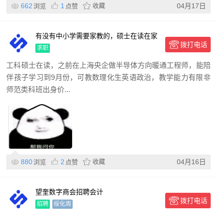
662
1
收藏
04月17日
浏览
点赞
有没有中小学需要家教的，硕士在读在家
拨打电话
呆着无聊，想赚个零花钱
求职
工科硕士在读，之前在上海央企做半导体方向暖通工程师，能陪
伴孩子学习到9月份，可教数理化生英语政治，教学能力有限非
师范类科班出身价...
880
2
收藏
04月16日
浏览
点赞
望奎数字商会招聘会计
拨打电话
招聘
绥化周