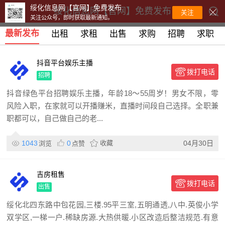
绥化信息网【官网】免费发布
绥化信息网【官网】免费发布
关注
关注公众号，即时获取最新通知。
最新发布
出租
求租
出售
求购
招聘
求职
抖音平台娱乐主播
拨打电话
招聘
抖音绿色平台招聘娱乐主播，年龄18～55周岁！男女不限，零
风险入职，在家就可以开播赚米，直播时间段自己选择。全职兼
职都可以，自己做自己的老...
1043
0
收藏
04月30日
浏览
点赞
吉房租售
拨打电话
出售
绥化北四东路中包花园,三楼.95平三室,五明通透,八中.英俊小学
双学区,一梯一户.稀缺房源.大热供暖.小区改造后整洁规范.有意