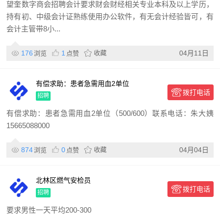
望奎数字商会招聘会计要求财会财经相关专业本科及以上学历，
持有初、中级会计证熟练使用办公软件，有无会计经验皆可，有
会计主管带8小...
176
1
收藏
04月11日
浏览
点赞
有偿求助：患者急需用血2单位
拨打电话
（500/600）联系电话：朱大
招聘
有偿求助：患者急需用血2单位（500/600）联系电话：朱大姨
15665088000
874
0
收藏
04月04日
浏览
点赞
北林区燃气安检员
拨打电话
招聘
要求男性一天平均200-300