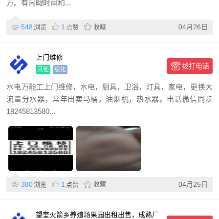
万。有闲暇时间和...
548
1
收藏
04月26日
浏览
点赞
上门维修
拨打电话
其他
绥化
水电万能工上门维修，水电，厨具，卫浴，灯具，家电，更换大
流量分水器，常年出卖马桶，油烟机，热水器。电话微信同步
18245813580...
380
1
收藏
04月25日
浏览
点赞
望奎火箭乡养殖场果园出租出售，成熟厂