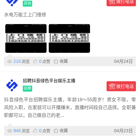
拨打电话
卫
其他
水电万能工上门维修
210
0
收藏
04月24日
浏览
点赞
招聘抖音绿色平台娱乐主播
拨打电话
招聘
抖音绿色平台招聘娱乐主播，年龄18～55周岁！男女不限，零
风险入职，在家就可以开播赚米，直播时间段自己选择。全职兼
职都可以，自己做自己的老...
945
0
收藏
04月23日
浏览
点赞