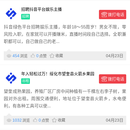
招聘抖音平台娱乐主播
拨打电话
招聘
抖音绿色平台招聘娱乐主播，年龄18～55周岁！男女不限，零
风险入职，在家就可以开播赚米，直播时间段自己选择。全职兼
职都可以，自己做自己的老...
454
0
收藏
04月23日
浏览
点赞
年入轻松过万！绥化市望奎县火箭乡果园
拨打电话
出租
出租
望奎成熟果园，养殖厂区厂房中间种植有一千棵左右李子树，果
园对外出租。周围交通便利，地址位于望奎县火箭乡，水电便
利，有各种工具可以使...
1032
0
收藏
04月23日
浏览
点赞