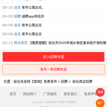
[08-10]
出兑
老年公寓出兑，
[08-09]
招聘
诚聘app体验员
[08-09]
出兑
老年公寓出兑
[08-08]
出兑
老年公寓出兑
[10-11]
热点资讯
【缴费提醒】绥化市2025年城乡居民基本医疗保险缴
费提醒！
进入招聘专题
发布一条招聘信息
位置：
绥化信息网【官网】免费发布
>
招聘
>
绥化周边招聘
海报
首页
|
网站简介
|
广告服务
|
联系我们
|
免责声明
©Copyright 绥化信息网【官网】免费发布
推广