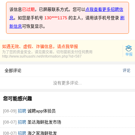
该信息
已过期
，已屏蔽联系方式。您可以
点我查看更多招聘信
息
。如您是手机号
130****1175
的主人，请用该手机号登录
刷
新信息
可恢复显示。
如遇无效、虚假、诈骗信息，请点我举报
为了您的资金安全，请见面交易，切勿提前支付任何费用
举报
http://www.suihuashi.net/information.php?id=587
全部评论
评论
没有更多评论...
您可能感兴趣
[08-09]
招聘
诚聘app体验员
[08-07]
招聘
圣达海鲜批发市场
[08-07]
招聘
海之家海鲜批发