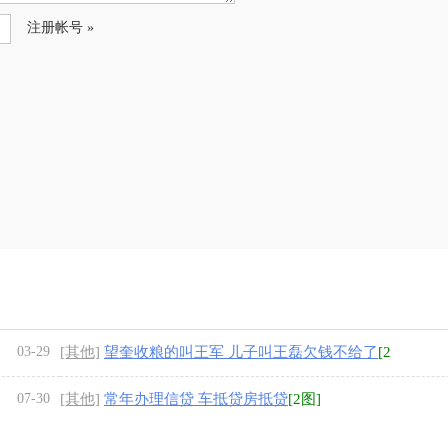
注册帐号 »
03-29
[其他]
望奎收粮的叫王军 儿子叫王磊欠钱不给了
[2
图]
07-30
[其他]
常年办理信贷 车抵贷房抵贷
[2图]