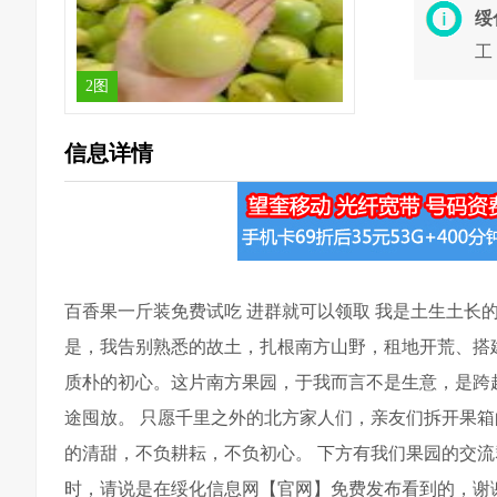
绥
工
2图
信息详情
百香果一斤装免费试吃 进群就可以领取 我是土生土长
是，我告别熟悉的故土，扎根南方山野，租地开荒、搭
质朴的初心。这片南方果园，于我而言不是生意，是跨
途囤放。 只愿千里之外的北方家人们，亲友们拆开果
的清甜，不负耕耘，不负初心。 下方有我们果园的交流
时，请说是在绥化信息网【官网】免费发布看到的，谢