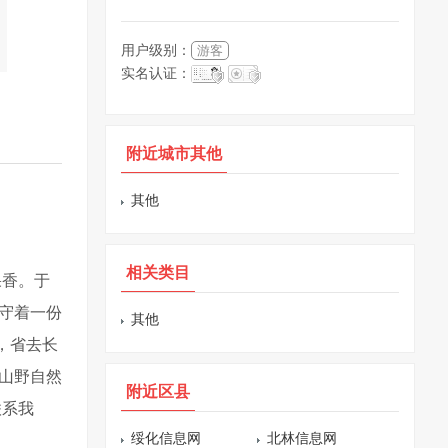
用户级别：
游客
实名认证：
附近城市其他
其他
相关类目
果香。于
守着一份
其他
，省去长
山野自然
附近区县
联系我
绥化信息网
北林信息网