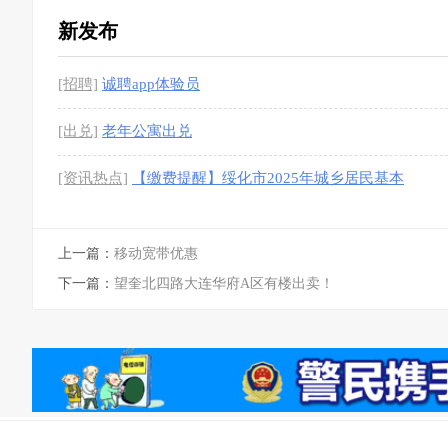
新发布
[招聘]
诚聘app体验员
[出兑]
老年公寓出兑
[资讯热点]
【缴费提醒】绥化市2025年城乡居民基本
医疗保险缴费提醒！
[图]
上一篇：
移动宽带优惠
下一篇：
望奎北四路大连华府A区有楼出卖！