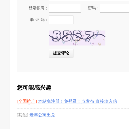
密码：
登录帐号：
验 证 码：
您可能感兴趣
[全国推广]
本站免注册！免登录！点发布-直接输入信
息-免费发布
[1图]
[其他]
老年公寓出兑