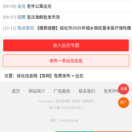
[08-08]
出兑
老年公寓出兑
[08-07]
招聘
圣达海鲜批发市场
[10-11]
热点资讯
【缴费提醒】绥化市2025年城乡居民基本医疗保险缴
费提醒！
进入出兑专题
发布一条出兑信息
位置：
绥化信息网【官网】免费发布
>
出兑
海报
首页
|
网站简介
|
广告服务
|
联系我们
|
免责声明
©Copyright 绥化信息网【官网】免费发布
推广
黑ICP备2024016806号-1
电话：
13845599799