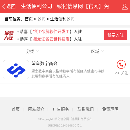
生活便利公司 - 绥化信息网【官网】免
返回
当前位置：
首页
>
公司
>
生活便利公司
费发布
恭喜
【
望奎数字商会
】入驻
恭喜
【
锦江帝贸软件开发工
】入驻
我要入驻
恭喜
【
黑龙江省云世科技发
】入驻
分类
区域
望奎数字商会
望奎数字商会以推动数字所有制经济健康可持续
231关注
发展和数字所有制经济人...
首页
|
网站简介
|
广告服务
|
联系我们
|
免责声明
©Copyright 绥化信息网【官网】免费发布
黑ICP备2024016806号-1