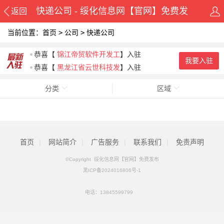
快递公司 - 绥化信息网【官网】免费发
返回
当前位置：
首页
>
公司
>
快递公司
布
恭喜
【
望奎数字商会
】入驻
恭喜
【
锦江帝贸软件开发工
】入驻
我要入驻
恭喜
【
黑龙江省云世科技发
】入驻
分类
区域
首页
|
网站简介
|
广告服务
|
联系我们
|
免责声明
©Copyright 绥化信息网【官网】免费发布
黑ICP备2024016806号-1
电话：
13845599799