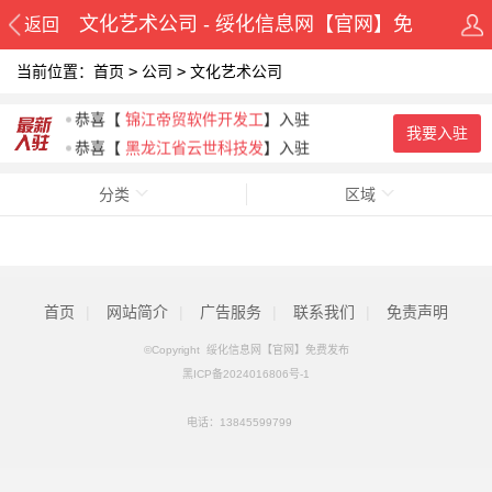
文化艺术公司 - 绥化信息网【官网】免
返回
当前位置：
首页
>
公司
>
文化艺术公司
费发布
恭喜
【
望奎数字商会
】入驻
恭喜
【
锦江帝贸软件开发工
】入驻
我要入驻
恭喜
【
黑龙江省云世科技发
】入驻
分类
区域
首页
|
网站简介
|
广告服务
|
联系我们
|
免责声明
©Copyright 绥化信息网【官网】免费发布
黑ICP备2024016806号-1
电话：
13845599799