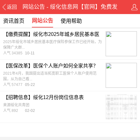
网站公告 - 绥化信息网【官网】免费发
返回
布
网站公告
资讯首页
使用帮助
【缴费提醒】绥化市2025年城乡居民基本医
疗保险缴费提醒！
2025年绥化市城乡居民基本医疗保险参保工作已经开始，为
保障广大群...
人气 34385
10-11
【医保改革】医保个人账户如何全家共享？
指南来了
2021年4月，我国提出适当拓宽职工医保个人账户使用范
围，从为自己看...
人气 57477
05-22
【招聘信息】绥化12月份岗位信息表
来源绥化共青团
人气 892
02-02