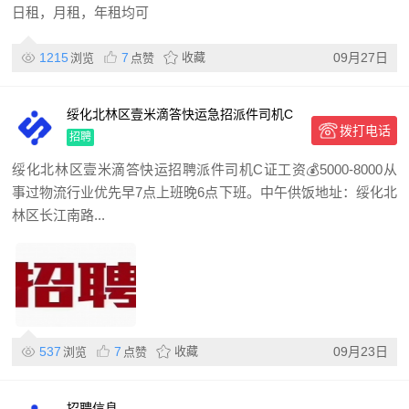
日租，月租，年租均可
1215
7
收藏
09月27日
浏览
点赞
绥化北林区壹米滴答快运急招派件司机C
拨打电话
证工资💰5000-800
招聘
绥化北林区壹米滴答快运招聘派件司机C证工资💰5000-8000从
事过物流行业优先早7点上班晚6点下班。中午供饭地址：绥化北
林区长江南路...
537
7
收藏
09月23日
浏览
点赞
招聘信息