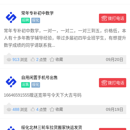
常年专补初中数学
拨打电话
招聘
绥化
常年专补初中数学，一对一，一对二，一对三到五，价格低，本
人有十多年教学辅导经验，带过多届初四毕业班学生，有想提升
数学成绩的同学请联系我...
913
2
收藏
09月20日
浏览
点赞
自用闲置手机号出售
拨打电话
出售
绥化
16646591555赠送宽带号令天下大吉号码
488
4
收藏
09月19日
浏览
点赞
绥化北林三轮车拉货搬家快运发货