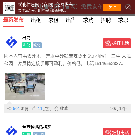
绥化信息网【官网】免费发布
绥化信息网【官网】免费发布
关注
关注公众号，即时获取最新通知。
最新发布
出租
求租
出售
求购
招聘
求职
出兑
拨打电话
出兑
绥化
因本人有事去外地，营业中砂锅麻辣烫出兑.位址好，三中.人民
公园，客员稳定接手即可盈利，价格低，电话15146552837...
501
11
收藏
10月12日
浏览
点赞
兰西种鸡杨招聘
拨打电话
招聘
绥化周