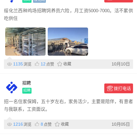
绥化兰西种鸡场招聘饲养员六险，月工资5000-7000。活不累供
吃供住
1135
12
收藏
10月10日
浏览
点赞
招聘
拨打电话
招聘
招一名住家保姆，五十岁左右，家务活少，主要是陪伴，有意者
与我联系，工资面议。
1216
8
收藏
10月05日
浏览
点赞