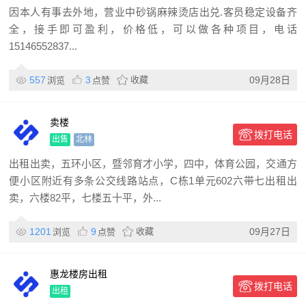
因本人有事去外地，营业中砂锅麻辣烫店出兑.客员稳定设备齐
全，接手即可盈利，价格低，可以做各种项目，电话
15146552837...
557
3
收藏
09月28日
浏览
点赞
卖楼
拨打电话
出售
北林
出租出卖，五环小区，暨邻育才小学，四中，体育公园，交通方
便小区附近有多条公交线路站点，C栋1单元602六带七出租出
卖，六楼82平，七楼五十平，外...
1201
9
收藏
09月27日
浏览
点赞
惠龙楼房出租
拨打电话
出租