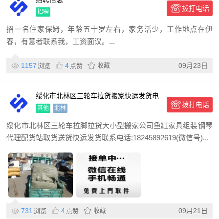
拨打电话
招聘
招一名住家保姆，年龄五十岁左右，家务活少，工作地点在伊
春，有意者联系我，工资面议。...
1157
4
收藏
09月23日
浏览
点赞
绥化市北林区三轮车拉货搬家快运发货电
拨打电话
话18245892619
其他
北林
绥化市北林区三轮车拉脚拉货大小型搬家公司鱼缸家具组装钢琴
代理配货站取货送货快运发货联系电话:18245892619(微信号)...
731
4
收藏
09月21日
浏览
点赞