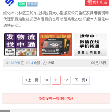
拨打电话
其他
绥化周
绥化市北林区三轮车拉脚拉货大小型搬家公司鱼缸家具组装钢琴
代理配货站取货送货有发货的也可以联系我20公斤起本人绥化中
通快运安...
629
4
收藏
09月18日
浏览
点赞
上一页
10
11
12
下一页
免费发布一条便民信息