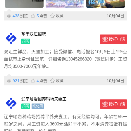
438
5
收藏
10月04日
浏览
点赞
望奎双汇招聘
拨打电话
招聘
双汇生鲜品、火腿加工；接受微信、电话报名10月9日上午9点
面试带上身份证黑笔，详细咨询13045286820（微信同步）工资
月均3500-7000元年龄...
921
4
收藏
10月04日
浏览
点赞
辽宁岫岩招养鸡场夫妻工
拨打电话
招聘
绥化周
辽宁岫岩种鸡场招聘平养夫妻工，有无经验均可，年龄在55一
62岁之间，月工资每人3600元活好干不累，不用清粪捡蛋有捡