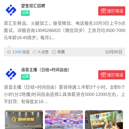
望奎双汇招聘
拨打电话
招聘
双汇生鲜品、火腿加工；接受微信、电话报名10月9日上午9点
面试，详细咨询13045286820（微信同步）工资月均3500-7000
元年龄18-49周岁；每月1...
1346
6
收藏
10月05日
浏览
点赞
语音主播（日结+时间自由）
拨打电话
招聘
语音主播（日结+时间自由）薪资待遇:1.半职3个小时，全职6个
小时(分2场播)时间自由选择2.具体薪资在5000-12000左右，上
不封顶：有保底女18-...