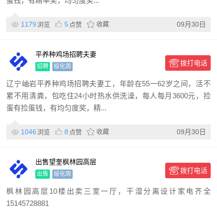
蛋钱，有精率奖，均匀度奖...
1179
5
收藏
09月30日
浏览
点赞
平养种鸡场招聘夫妻
拨打电话
招聘
绥化周
辽宁岫岩平养种鸡场招聘夫妻工，年龄在55一62岁之间，活不
累不用清粪，包吃住24小时热水供洗澡，每人每月3600元，捡
蛋有捡蛋钱，有均匀度奖，精...
1046
8
收藏
09月30日
浏览
点赞
出售望奎枫林园高层
拨打电话
出售
绥化周
枫林园高层10楼出卖三室一厅，干湿分离设计家电齐全
15145728881