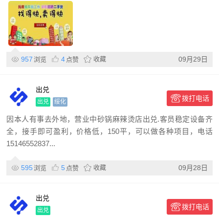
957
4
收藏
09月29日
浏览
点赞
出兑
拨打电话
出兑
绥化
因本人有事去外地，营业中砂锅麻辣烫店出兑.客员稳定设备齐
全，接手即可盈利，价格低，150平，可以做各种项目，电话
15146552837...
595
5
收藏
09月28日
浏览
点赞
出兑
拨打电话
出兑