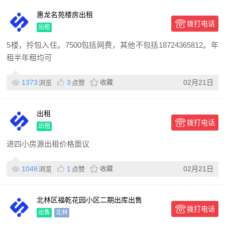
惠龙名苑楼房出租
拨打电话
出租
5楼，拎包入住。7500包括网费，其他不包括18724365812。年
租半年租均可
1373
3
收藏
02月21日
浏览
点赞
出租
拨打电话
出租
进四小房源出租价格面议
1048
1
收藏
02月21日
浏览
点赞
北林区福乾花园小区二期出库出售
拨打电话
出售
北林