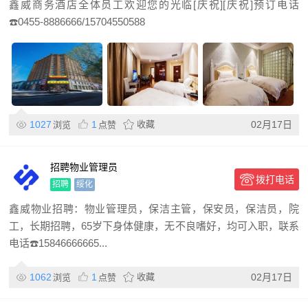
鑫威商务酒店全体员工欢迎您的光临[庆祝][庆祝]预订电话
☎️0455-8886666/15704550588
1027
1
收藏
02月17日
浏览
点赞
招聘物业管理员
拨打电话
招聘
绥化
鑫威物业招聘：物业管理员，保洁主管，保安员，保洁员，院
工，长期招聘，65岁下身体健康，无不良嗜好，均可入职，联系
电话☎️15846666665...
1062
1
收藏
02月17日
浏览
点赞