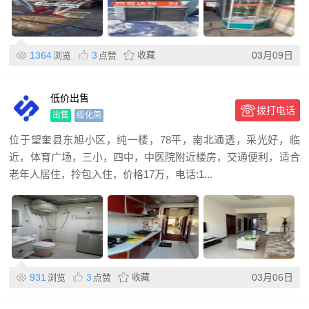
1364
3
收藏
03月09日
浏览
点赞
低价出售
拨打电话
出售
绥化周
位于望奎县东旭小区，纯一楼，78平，南北通透，采光好，临
近，体育广场，三小，四中，中医院附近楼房，交通便利，适合
老年人居住，拎包入住，价格17万，电话:1...
931
3
收藏
03月06日
浏览
点赞