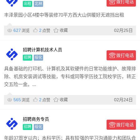
拨打电话
出租
北林
丰泽景园小区4楼中等装修70平方西大山供暖好无遮挡出租
627
2
收藏
02月25日
浏览
点赞
招聘计算机技术人员
拨打电话
招聘
绥化
具备基础的打印机、计算机及其软硬件的日常功能维护、故障排
除、机房安装调试等技能，专科或同等学历技工院校学历，转正
交五险一金。...
565
2
收藏
02月24日
浏览
点赞
招聘商务专员
拨打电话
招聘
绥化
年龄37周岁以内；本科学历；具有较强的学习沟通能力和团队合