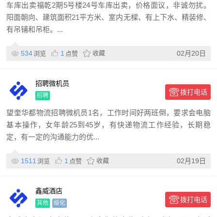
车库出卖福乾2期5号楼24号车库出卖，价格面议，非诚勿扰。
阳面朝向、建筑面积21平方米、室内无樑、有上下水、精装修、
有吊铺和吊柜。...
534
1
收藏
02月20日
浏览
点赞
招聘微机员
拨打电话
招聘
望奎华都物流招聘微机员1名，工作时间好两班倒，要求会电脑
基本操作，女年龄25到45岁，有快递物流工作经验，长期稳
定，有一定的沟通能力的优...
1511
1
收藏
02月19日
浏览
点赞
鑫威酒店
拨打电话
其他
绥化