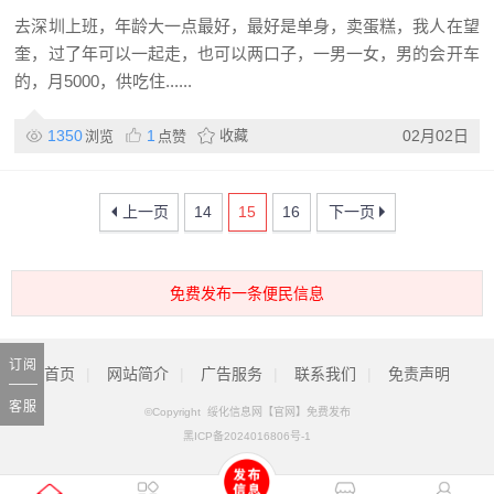
去深圳上班，年龄大一点最好，最好是单身，卖蛋糕，我人在望
奎，过了年可以一起走，也可以两口子，一男一女，男的会开车
的，月5000，供吃住......
1350
1
收藏
02月02日
浏览
点赞
上一页
14
15
16
下一页
免费发布一条便民信息
订阅
首页
|
网站简介
|
广告服务
|
联系我们
|
免责声明
客服
©Copyright 绥化信息网【官网】免费发布
黑ICP备2024016806号-1
电话：
13845599799