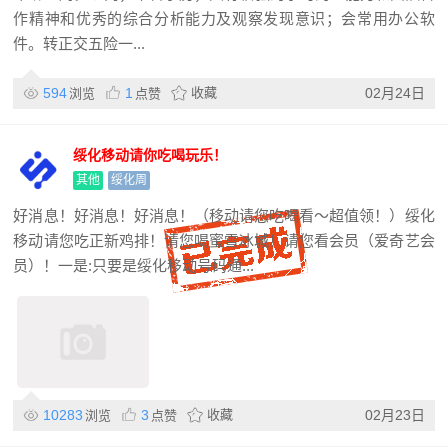
作精神和优秀的综合分析能力及观察发现意识；会常用办公软
件。转正交五险一...
594
1
收藏
02月24日
浏览
点赞
绥化移动请你吃喝玩乐！
其他
绥化周
好消息！好消息！好消息！（移动请您吃喝看～超值领！）绥化
移动请您吃正新鸡排！请您喝蜜雪冰城！请您看会员（爱奇艺会
员）！一是:只要是绥化移动号码通...
10283
3
收藏
02月23日
浏览
点赞