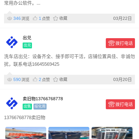
常用办公软件。...
346
1
收藏
03月22日
浏览
点赞
出兑
拨打电话
出兑
洗车店出兑：设备齐全、接手即可干活，店铺位置具佳、非诚勿
扰，联系电话16645569425
590
2
收藏
03月20日
浏览
点赞
卖旧物13766768778
拨打电话
出售
绥化周
13766768778卖旧物