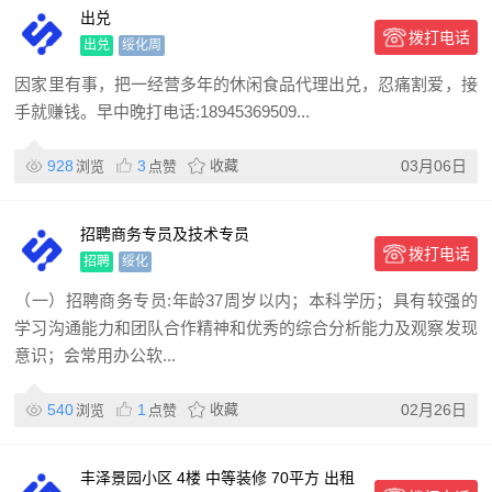
出兑
拨打电话
出兑
绥化周
因家里有事，把一经营多年的休闲食品代理出兑，忍痛割爱，接
手就赚钱。早中晚打电话:18945369509...
928
3
收藏
03月06日
浏览
点赞
招聘商务专员及技术专员
拨打电话
招聘
绥化
（一）招聘商务专员:年龄37周岁以内；本科学历；具有较强的
学习沟通能力和团队合作精神和优秀的综合分析能力及观察发现
意识；会常用办公软...
540
1
收藏
02月26日
浏览
点赞
丰泽景园小区 4楼 中等装修 70平方 出租