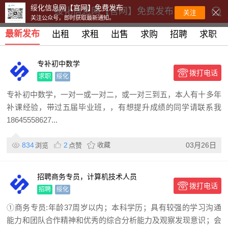
绥化信息网【官网】免费发布
绥化信息网【官网】免费发布
关注
关注公众号，即时获取最新通知。
最新发布
出租
求租
出售
求购
招聘
求职
专补初中数学
拨打电话
求职
绥化
专补初中数学，一对一或一对二，或一对三到五，本人有十多年
补课经验，带过五届毕业班，，有想提升成绩的同学请联系我
18645558627...
834
2
收藏
03月26日
浏览
点赞
招聘商务专员，计算机技术人员
拨打电话
招聘
绥化
①商务专员:年龄37周岁以内；本科学历；具有较强的学习沟通
能力和团队合作精神和优秀的综合分析能力及观察发现意识；会