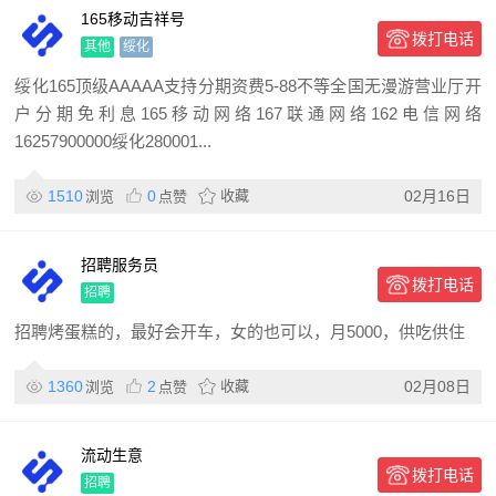
165移动吉祥号
拨打电话
其他
绥化
绥化165顶级AAAAA支持分期资费5-88不等全国无漫游营业厅开
户分期免利息165移动网络167联通网络162电信网络
16257900000绥化280001...
1510
0
收藏
02月16日
浏览
点赞
招聘服务员
拨打电话
招聘
招聘烤蛋糕的，最好会开车，女的也可以，月5000，供吃供住
1360
2
收藏
02月08日
浏览
点赞
流动生意
拨打电话
招聘