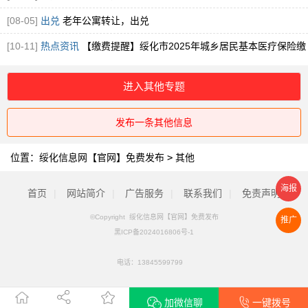
[08-05]
出兑
老年公寓转让，出兑
[10-11]
热点资讯
【缴费提醒】绥化市2025年城乡居民基本医疗保险缴
费提醒！
进入其他专题
发布一条其他信息
位置：
绥化信息网【官网】免费发布
>
其他
海报
首页
|
网站简介
|
广告服务
|
联系我们
|
免责声明
©Copyright 绥化信息网【官网】免费发布
推广
黑ICP备2024016806号-1
电话：
13845599799
加微信聊
一键拨号