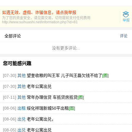
如遇无效、虚假、诈骗信息，请点我举报
为了您的资金安全，请见面交易，切勿提前支付任何费用
举报
http://www.suihuashi.net/information.php?id=81
全部评论
评论
没有更多评论...
您可能感兴趣
[07-30]
其他
望奎收粮的叫王军 儿子叫王磊欠钱不给了
[图]
[07-30]
其他
老年公寓出兑
[07-11]
其他
常年办理信贷 车抵贷房抵贷
[图]
[08-06]
出租
绥化祥瑞新城50平出租
[图]
[08-06]
出兑
老年公寓出兑，
[08-05]
出兑
老年公寓出兑