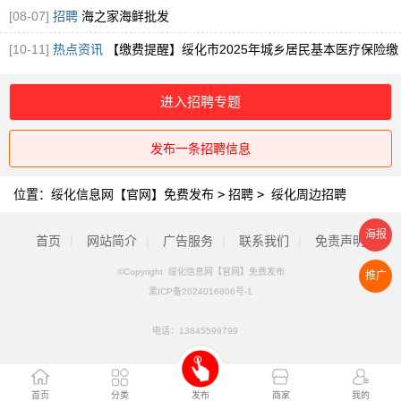
[08-07]
招聘
海之家海鲜批发
[10-11]
热点资讯
【缴费提醒】绥化市2025年城乡居民基本医疗保险缴
费提醒！
进入招聘专题
发布一条招聘信息
位置：
绥化信息网【官网】免费发布
>
招聘
>
绥化周边招聘
海报
首页
|
网站简介
|
广告服务
|
联系我们
|
免责声明
©Copyright 绥化信息网【官网】免费发布
推广
黑ICP备2024016806号-1
电话：
13845599799
首页
分类
发布
商家
我的