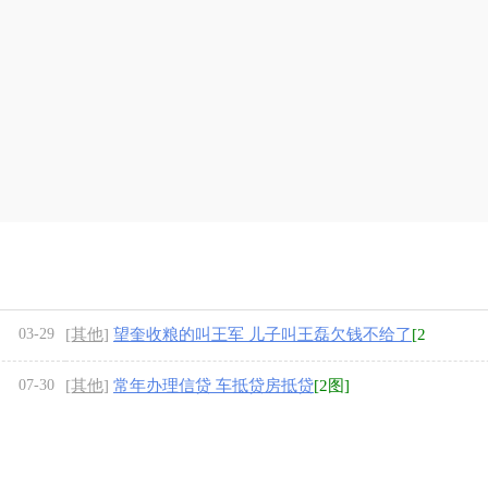
03-29
[其他]
望奎收粮的叫王军 儿子叫王磊欠钱不给了
[2
图]
07-30
[其他]
常年办理信贷 车抵贷房抵贷
[2图]