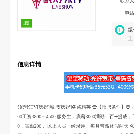
联系
电
1图
绥
工
信息详情
领秀KTV[庆祝]城聘[庆祝]各路精英 🔵【招聘条件】🔵
00工资3800～4500 服务生：底薪3000满勤二百➕提成，
0，满勤200， 以上人员一经录用，每月带薪休假两天 