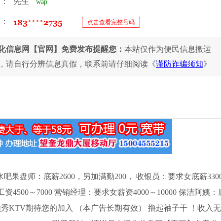
人：
先生
wap
话：
点击查看完整号码
化信息网【官网】免费发布提醒您：
本站仅作为便民信息搬运
，请自行分辨信息真假，联系前请仔细阅读《
谨防诈骗须知
》
 水吧果盘师：底薪2600，另加满勤200， 收银员：要求女底薪330
工资4500～7000 营销经理：要求女薪资4000～10000 保洁阿姨：
领秀KTV期待您的加入 （本广告长期有效） 撸起袖子干 ！收入