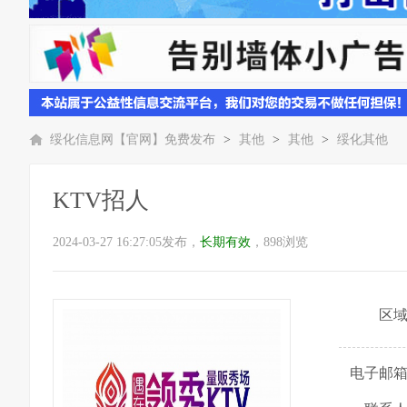
绥化信息网【官网】免费发布
>
其他
>
其他
>
绥化其他
KTV招人
2024-03-27 16:27:05发布，
长期有效
，898浏览
区
电子邮