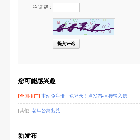
验 证 码：
您可能感兴趣
[全国推广]
本站免注册！免登录！点发布-直接输入信
息-免费发布
[1图]
[其他]
老年公寓出兑
新发布