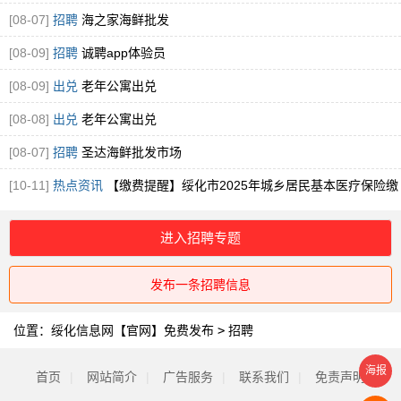
[08-07]
招聘
海之家海鲜批发
[08-09]
招聘
诚聘app体验员
[08-09]
出兑
老年公寓出兑
[08-08]
出兑
老年公寓出兑
[08-07]
招聘
圣达海鲜批发市场
[10-11]
热点资讯
【缴费提醒】绥化市2025年城乡居民基本医疗保险缴
费提醒！
进入招聘专题
发布一条招聘信息
位置：
绥化信息网【官网】免费发布
>
招聘
海报
首页
|
网站简介
|
广告服务
|
联系我们
|
免责声明