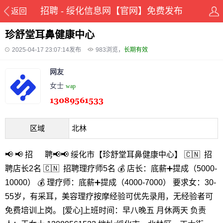
招聘 - 绥化信息网【官网】免费发布
返回
珍舒堂耳鼻健康中心
2025-04-17 23:07:14发布
983
浏览，
长期有效
网友
女士
wap
区域
北林
📢 📢 招 聘📢📢 绥化市【珍舒堂耳鼻健康中心】 🇨🇳 招
聘店长2名 🇨🇳 招聘理疗师5名 💰 店长：底薪➕提成（5000-
10000） 💰 理疗师：底薪➕提成（4000-7000） 要求女：30-
55岁，有采耳，美容理疗按摩经验可优先录用，无经验者可
免费培训上岗。 [爱心]上班时间：早八晚五 月休两天 负责