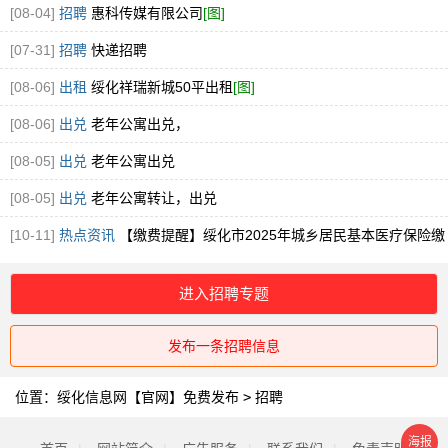
[08-04]
招聘
惠科传媒有限公司
[图]
[07-31]
招聘
快递招聘
[08-06]
出租
绥化祥瑞新城50平出租
[图]
[08-06]
出兑
老年公寓出兑，
[08-05]
出兑
老年公寓出兑
[08-05]
出兑
老年公寓转让，出兑
[10-11]
热点资讯
【缴费提醒】绥化市2025年城乡居民基本医疗保险缴
费提醒！
进入招聘专题
发布一条招聘信息
位置：
绥化信息网【官网】免费发布
>
招聘
海报