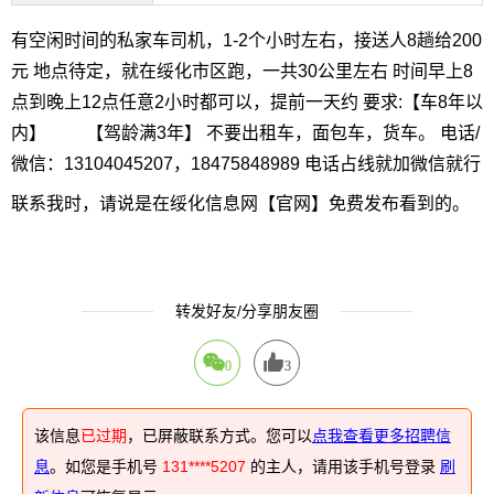
有空闲时间的私家车司机，1-2个小时左右，接送人8趟给200
元 地点待定，就在绥化市区跑，一共30公里左右 时间早上8
点到晚上12点任意2小时都可以，提前一天约 要求:【车8年以
内】 【驾龄满3年】 不要出租车，面包车，货车。 电话/
微信：13104045207，18475848989 电话占线就加微信就行
联系我时，请说是在绥化信息网【官网】免费发布看到的。
转发好友/分享朋友圈
0
3
该信息
已过期
，已屏蔽联系方式。您可以
点我查看更多招聘信
息
。如您是手机号
131****5207
的主人，请用该手机号登录
刷