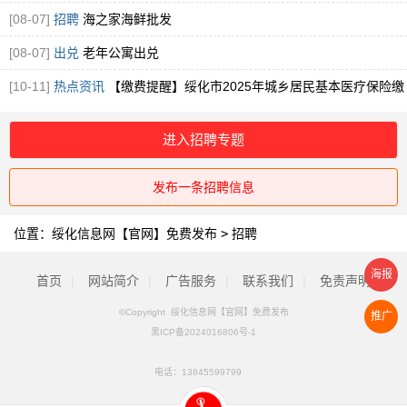
[08-07]
招聘
海之家海鲜批发
[08-07]
出兑
老年公寓出兑
[10-11]
热点资讯
【缴费提醒】绥化市2025年城乡居民基本医疗保险缴
费提醒！
进入招聘专题
发布一条招聘信息
位置：
绥化信息网【官网】免费发布
>
招聘
海报
首页
|
网站简介
|
广告服务
|
联系我们
|
免责声明
©Copyright 绥化信息网【官网】免费发布
推广
黑ICP备2024016806号-1
电话：
13845599799