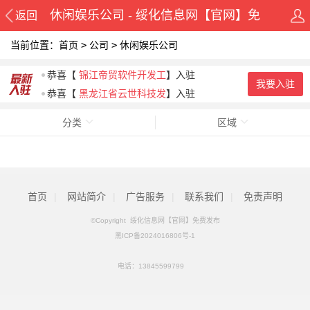
休闲娱乐公司 - 绥化信息网【官网】免
返回
当前位置：
首页
>
公司
>
休闲娱乐公司
费发布
恭喜
【
锦江帝贸软件开发工
】入驻
我要入驻
恭喜
【
黑龙江省云世科技发
】入驻
分类
区域
首页
|
网站简介
|
广告服务
|
联系我们
|
免责声明
©Copyright 绥化信息网【官网】免费发布
黑ICP备2024016806号-1
电话：
13845599799