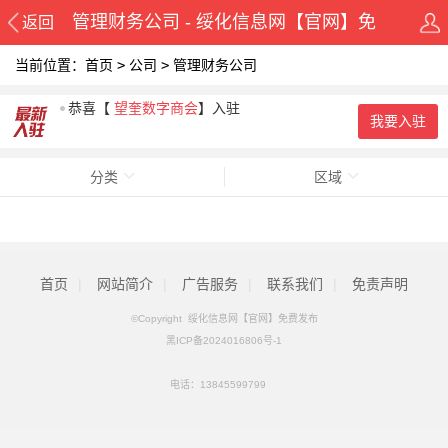
管理财务公司 - 绥化信息网【官网】免
返回
当前位置：
首页
>
公司
>
管理财务公司
费发布
恭喜
【
望奎数字商会
】入驻
我要入驻
分类
区域
首页
|
网站简介
|
广告服务
|
联系我们
|
免责声明
©Copyright 绥化信息网【官网】免费发布
黑ICP备2024016806号-1
电话：
13845599799