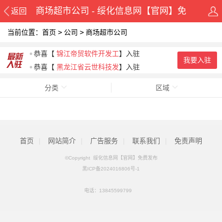
商场超市公司 - 绥化信息网【官网】免
返回
当前位置：
首页
>
公司
>
商场超市公司
费发布
恭喜
【
锦江帝贸软件开发工
】入驻
我要入驻
恭喜
【
黑龙江省云世科技发
】入驻
分类
区域
首页
|
网站简介
|
广告服务
|
联系我们
|
免责声明
©Copyright 绥化信息网【官网】免费发布
黑ICP备2024016806号-1
电话：
13845599799