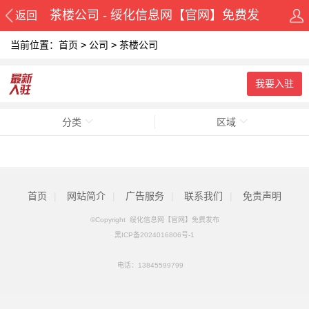
茶楼公司 - 绥化信息网【官网】免费发
返回
当前位置：
首页
>
公司
>
茶楼公司
布
我要入驻
分类
区域
首页
|
网站简介
|
广告服务
|
联系我们
|
免责声明
©Copyright 绥化信息网【官网】免费发布
黑ICP备2024016806号-1
电话：
13845599799