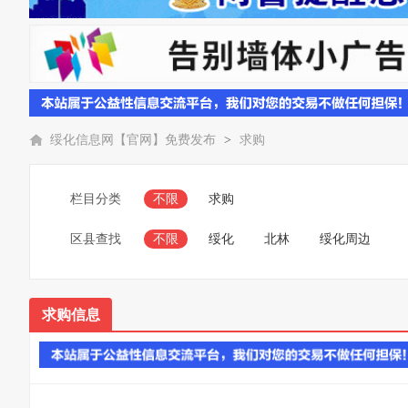
绥化信息网【官网】免费发布
>
求购
栏目分类
不限
求购
区县查找
不限
绥化
北林
绥化周边
求购信息