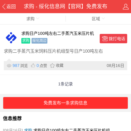
求购 - 绥化信息网【官网】免费发布
返回
求购
区域
求购日产100吨左右二手蒸汽玉米压片机
拨打电话
组
求购
绥化周边
求购二手蒸汽玉米饲料压片机组型号日产100吨左右
987
0
收藏
08月16日
浏览
点赞
1条记录
免费发布一条求购信息
信息推荐
[08月16日]
求购
求购日产100吨左右二手蒸汽玉米压片机组