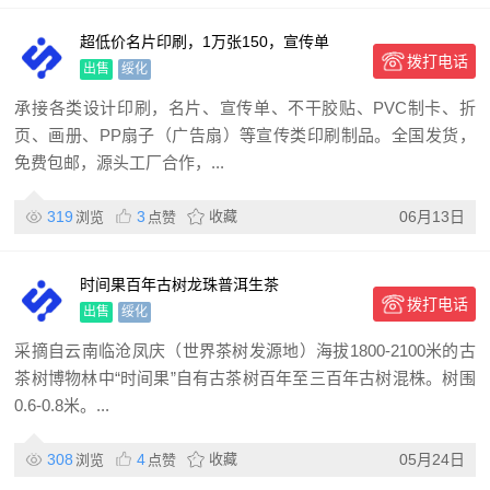
超低价名片印刷，1万张150，宣传单
拨打电话
1000张50。
出售
绥化
承接各类设计印刷，名片、宣传单、不干胶贴、PVC制卡、折
页、画册、PP扇子（广告扇）等宣传类印刷制品。全国发货，
免费包邮，源头工厂合作，...
319
3
收藏
06月13日
浏览
点赞
时间果百年古树龙珠普洱生茶
拨打电话
出售
绥化
采摘自云南临沧凤庆（世界茶树发源地）海拔1800-2100米的古
茶树博物林中“时间果”自有古茶树百年至三百年古树混株。树围
0.6-0.8米。...
308
4
收藏
05月24日
浏览
点赞