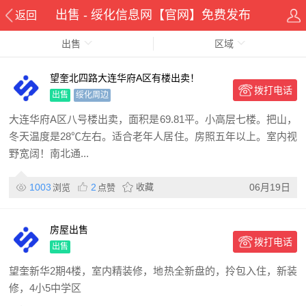
出售 - 绥化信息网【官网】免费发布
返回
出售
区域
望奎北四路大连华府A区有楼出卖！
拨打电话
出售
绥化周边
大连华府A区八号楼出卖，面积是69.81平。小高层七楼。把山，
冬天温度是28℃左右。适合老年人居住。房照五年以上。室内视
野宽阔！南北通...
1003
2
收藏
06月19日
浏览
点赞
房屋出售
拨打电话
出售
望奎新华2期4楼，室内精装修，地热全新盘的，拎包入住，新装
修，4小5中学区