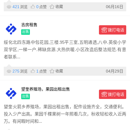
421
0
收藏
06月16日
浏览
点赞
吉房租售
拨打电话
出售
绥化北四东路中包花园,三楼.95平三室,五明通透,八中.英俊小学
双学区,一梯一户.稀缺房源.大热供暖.小区改造后整洁规范.有意
者联系...
275
1
收藏
04月29日
浏览
点赞
望奎养殖场，果园出租出售
拨打电话
出售
望奎火箭乡养殖场，果园出租出售，配件设施齐全，交通便利。
投入少产出高。果园千棵果树一年照看几次，秋收轻松收入近两
万。有闲暇时间和...