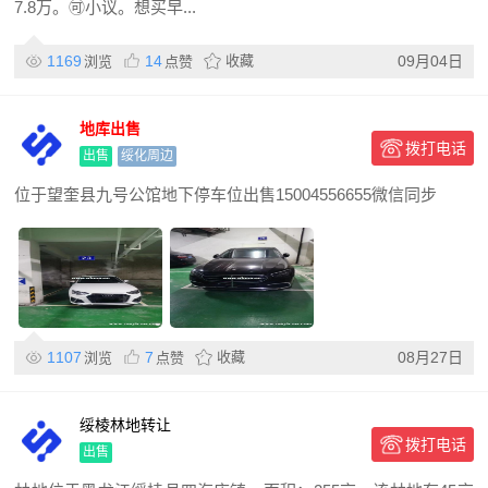
7.8万。🉑小议。想买早...
1169
14
收藏
09月04日
浏览
点赞
地库出售
拨打电话
出售
绥化周边
位于望奎县九号公馆地下停车位出售15004556655微信同步
1107
7
收藏
08月27日
浏览
点赞
绥棱林地转让
拨打电话
出售