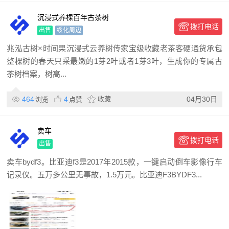
沉浸式养棵百年古茶树
拨打电话
出售
绥化周边
兆泓古树×时间果沉浸式云养树传家宝级收藏老茶客硬通货承包
整棵树的春天只采最嫩的1芽2叶或者1芽3叶，生成你的专属古
茶树档案，树高...
464
4
收藏
04月30日
浏览
点赞
卖车
拨打电话
出售
卖车bydf3。比亚迪f3是2017年2015款，一键启动倒车影像行车
记录仪。五万多公里无事故，1.5万元。比亚迪F3BYDF3...