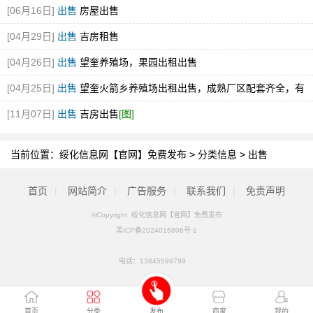
[06月16日]
出售
房屋出售
[04月29日]
出售
吉房租售
[04月26日]
出售
望奎养殖场，果园出租出售
[04月25日]
出售
望奎火箭乡养殖场出租出售，成熟厂区配套齐全，有
意者联系139
[图]
[11月07日]
出售
吉房出售
[图]
当前位置：
绥化信息网【官网】免费发布
>
分类信息
>
出售
首页
|
网站简介
|
广告服务
|
联系我们
|
免责声明
©Copyright 绥化信息网【官网】免费发布
黑ICP备2024016806号-1
电话：
13845599799
首页
分类
发布
商家
我的