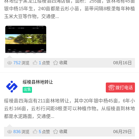
林地位于黑龙江绥棱县四海店镇，面积：255亩，该林地有45亩
银中杨15年生，240亩都是云杉小苗，苗带间隔8根垄每年种植
玉米大豆等作物，交通便...
752
1
收藏
08月16日
浏览
点赞
绥棱县林地转让
拨打电话
出售
绥棱县四海店有211亩林地转让，其中20年银中杨45亩，6年小
云杉166亩，云杉行间距8根垄可以种植作物。从绥棱县到林地
都是水泥路面，交通便...
836
5
收藏
06月29日
浏览
点赞