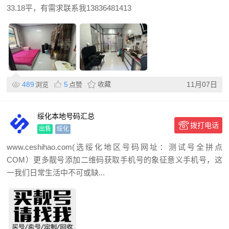
33.18平，有需求联系我13836481413
489
5
收藏
11月07日
浏览
点赞
绥化本地号码汇总
拨打电话
出售
绥化
www.ceshihao.com(选绥化地区号码网址：测试号全拼点
COM）更多靓号添加二维码获取手机号的象征意义手机号，这
一我们日常生活中不可或缺...