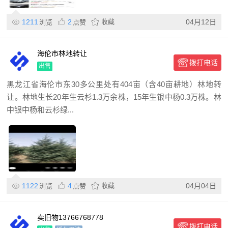
1211
2
收藏
04月12日
浏览
点赞
海伦市林地转让
拨打电话
出售
黑龙江省海伦市东30多公里处有404亩（含40亩耕地）林地转
让。林地生长20年生云杉1.3万余株，15年生银中杨0.3万株。林
中银中杨和云杉绿...
1122
4
收藏
04月04日
浏览
点赞
卖旧物13766768778
拨打电话