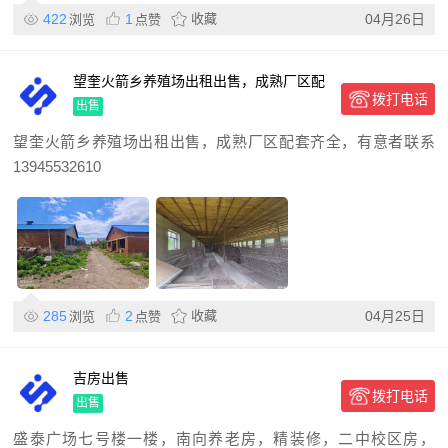
422
1
收藏
04月26日
浏览
点赞
望奎火箭乡养殖场出租出售，成熟厂区配
拨打电话
套齐全，有意者联系139
出售
望奎火箭乡养殖场出租出售，成熟厂区配套齐全，有意者联系
13945532610
285
2
收藏
04月25日
浏览
点赞
吉房出售
拨打电话
出售
盛泰广场七号楼一楼，南向养老房，精装修，二中校区房，