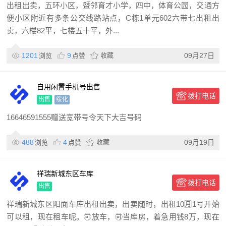
出租出卖，五环小区，暨邻育才小学，四中，体育公园，交通方
便小区附近有多条公交线路站点，C栋1单元602六带七出租出
卖，六楼82平，七楼五十平，外...
1201
9
收藏
09月27日
浏览
点赞
自用闲置手机号出售
拨打电话
出售
绥化
16646591555赠送宽带号令天下大吉号码
488
4
收藏
09月19日
浏览
点赞
祥瑞新城东区车库
拨打电话
出售
祥瑞新城东区阳面车库出租出卖，出卖随时，出租10🈷️1号开始
可以租，现在租车呢。🉑放车，🉑当库房，着急用钱8万，现在