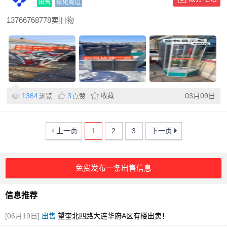
出售
绥化周边
13766768778卖旧物
1364
3
收藏
03月09日
浏览
点赞
上一页
1
2
3
下一页
免费发布一条出售信息
信息推荐
[06月19日]
出售
望奎北四路大连华府A区有楼出卖！