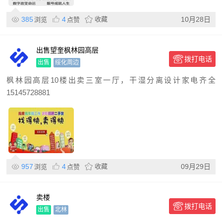
385
4
收藏
10月28日
浏览
点赞
出售望奎枫林园高层
拨打电话
出售
绥化周边
枫林园高层10楼出卖三室一厅，干湿分离设计家电齐全
15145728881
957
4
收藏
09月29日
浏览
点赞
卖楼
拨打电话
出售
北林