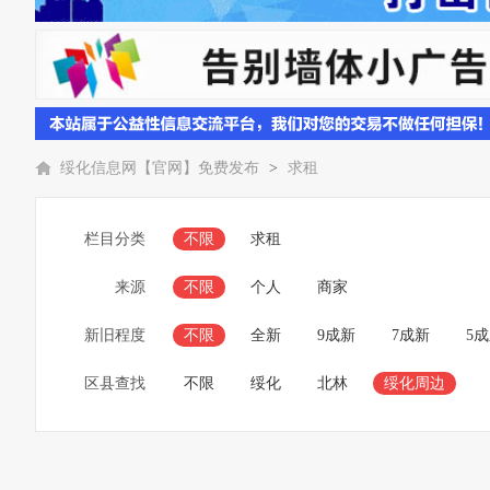
绥化信息网【官网】免费发布
>
求租
栏目分类
不限
求租
来源
不限
个人
商家
新旧程度
不限
全新
9成新
7成新
5
区县查找
不限
绥化
北林
绥化周边