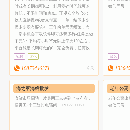
88元）公众
时或者长期都可以2：利用零碎时间就可以
微信同号
兼职，不限时间和地点。正规安全放心3：
群+3朋友
收入直接提v或者支付宝，一单一结做多少
+4朋友圈
提多少没有要求4：工作简单无需经验，有
9群+4朋
一部手机会下载软件即可多劳多得-任务是做
每天36群
不完5：平均每小时25元以上每天150左右，
天另收10
平台稳定长期可做的6：完全免费，任何收
1朋友圈（
费的兼职都是骗人的。。。加入方式：添加
招聘
绥化
出兑
QQ群：883854571
友圈（收
18879446371
13304
今天
办理置顶
号、微信
推广！手机
海之家海鲜批发
老年公寓
0电脑端VI
海鲜市场招聘，凌晨两三点钟到七点左右，
老年公寓出兑
主流分类信
招男工2个工资打电话问，13604850039
微信同号
索引擎收录
023年
类信息网