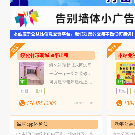
绥化祥瑞新城50平出租
本站免
输入信
绥化祥瑞新城东区50平
一室一厅一厨新装修，
3图
可月租季租年租临近九
1图
中，五中学校，设有纳米床，衣柜，厨
个月、50
出租
北林
其他
房，热水器南北通透户型。联系电话178
高5倍！业务
17845540909
1384
2026-08-06
45540909
话同步信
特色功能
诚聘app体验员
老年公寓
网-平台
8.88元）
1：本职位为线上自由工作，想做就做，临
老年公寓出兑