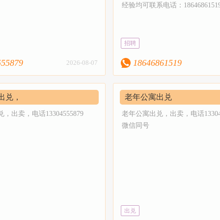
经验均可联系电话：1864686151
卖生活信息发布与查找的平
家提供了专业的电子商务服
可以登记自己商户信息，免费
招聘
们以最简单、最简洁的使用为
555879
18646861519
2026-08-07
过多年的发展，不断完善创
于服务绥化，传递价值为宗
化的城市网络化做出自己一份
出兑，
老年公寓出兑
这里感谢全市人民对我们的支
出卖，电话13304555879
老年公寓出兑，出卖，电话133045
登录发布信息可生成海报图
微信同号
海报图片发布微信朋友圈更具
册
出兑