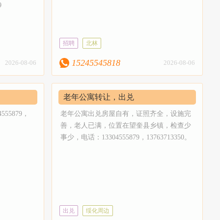
9
招聘
北林
15245545818
2026-08-06
2026-08-06
老年公寓转让，出兑
55879，
老年公寓出兑房屋自有，证照齐全，设施完
善，老人已满，位置在望奎县乡镇，检查少
事少，电话：13304555879，13763713350。
出兑
绥化周边