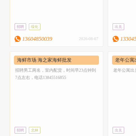
便捷的买
台，为商
务，商家
招聘
绥化
出兑
发布，我
13604850039
13304
2026-08-07
目的，经
新。致力
旨，为绥
海鲜市场 海之家海鲜批发
老年公寓
贡献。在
招聘男工两名，室内配货，时间早23点钟到
老年公寓出兑，
持。手机
7点左右，电话13845516855
片，保存
效果见相
招聘
北林
出兑