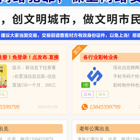
注册！免登录！点发布-直接
各行业彩铃业务
息-免费发布
提示：新信息下拉查看
绥化信息网网
↓在置顶信息后面↓信息
手机号码个性
置顶150一个月、200三
1图
彩铃制作特色
0六个月。置顶信息-成交率提
费80元（全网费用最低）。提
绥化
其他
绥化
详情：13845599799微信电
基础运营商移动号码办理。含
5599799
13845599799
2026-03-29
息手机端、电脑端同步展示！
片展示三张，专业主播语音播
：支持4张图片展示绥化信息
条。性价比极高，专业性强。
出兑
老年公寓出兑
价格表1天首页超级曝光（收费8
类企业与各行业使用。
1天全网推200群+4朋友圈(收费1
，出卖，电话13304555879，
老年公寓出兑，出卖，电话133045