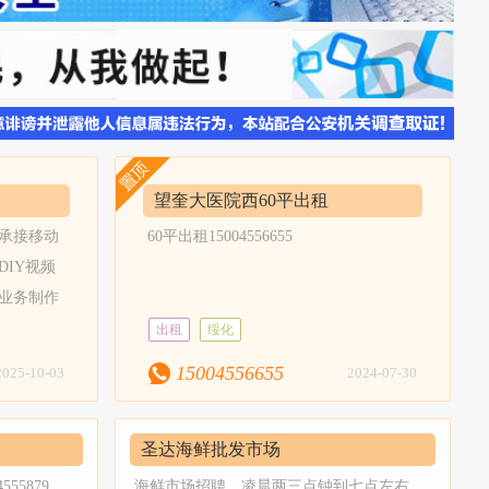
望奎大医院西60平出租
承接移动
60平出租15004556655
DIY视频
业务制作
示：只限
出租
绥化
：店面相
15004556655
2025-10-03
2024-07-30
报简介一
适用于各
圣达海鲜批发市场
55879，
海鲜市场招聘，凌晨两三点钟到七点左右，