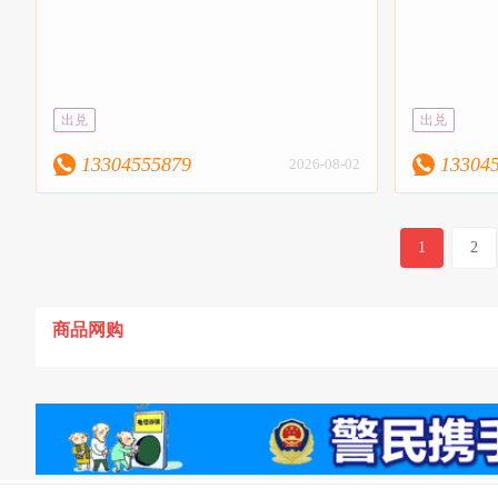
出兑
出兑
13304555879
13304
2026-08-02
1
2
商品网购