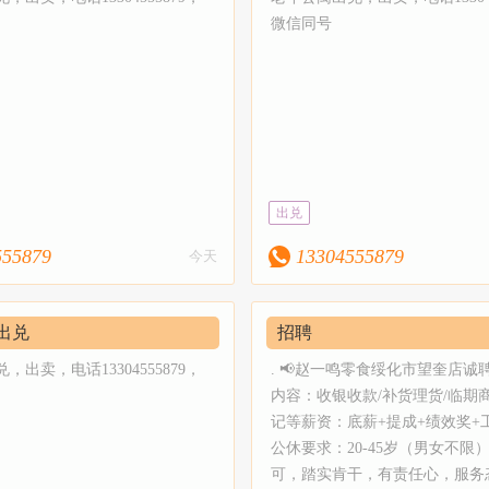
号推广30-50元/次7天-每天36
微信同号
圈（收费100元）7天-每天36群
+置顶（收费199元）7天-每天9
友圈+置顶（收费399元）15天-
+3朋友圈（收费200元）置顶每
元（多天优惠）10天-每天9群+
收费50元）30天-每天9群+1朋
出兑
费120元）微信公众号：绥信通
555879
13304555879
今天
赠送快手、抖音、微信视频
公众号、朋友圈、微信群同步
端VIP图片展示推广1000-300
出兑
招聘
P图片展示1000-3000绥化本地
，出卖，电话13304555879，
. 📢赵一鸣零食绥化市望奎店诚
息网站百度微软Edge主流搜
内容：收银收款/补货理货/临期
绥化信息网于2013年成立，2
记等薪资：底薪+提成+绩效奖+
公休要求：20-45岁（男女不限
改版正式上线服务，作为绥化的分
可，踏实肯干，有责任心，服务
站，我们为绥化用户提供了最