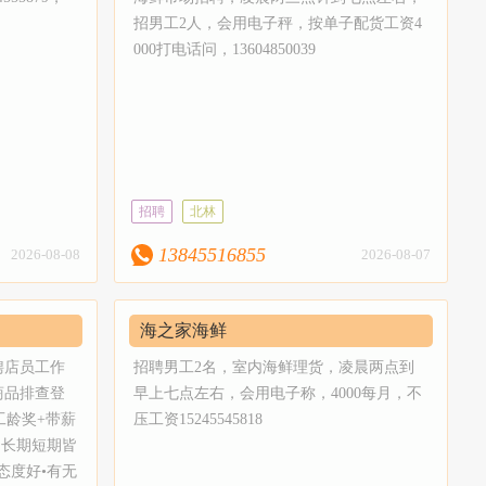
招男工2人，会用电子秤，按单子配货工资4
000打电话问，13604850039
招聘
北林
13845516855
2026-08-08
2026-08-07
海之家海鲜
聘店员工作
招聘男工2名，室内海鲜理货，凌晨两点到
商品排查登
早上七点左右，会用电子称，4000每月，不
工龄奖+带薪
压工资15245545818
）长期短期皆
态度好•有无